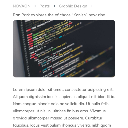
NOVAON
Posts
Graphic Design
5
5
5
Ran Park explores the of chaos “Konish” new zine
Lorem ipsum dolor sit amet, consectetur adipiscing elit.
Aliquam dignissim iaculis sapien, in aliquet elit blandit id.
Nam congue blandit odio ac sollicitudin. Ut nulla felis,
ullamcorper ut nisi in, ultrices finibus eros. Vivamus
gravida ullamcorper massa ut posuere. Curabitur
faucibus, lacus vestibulum rhoncus viverra, nibh quam