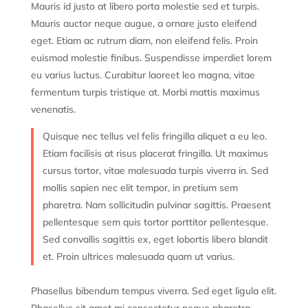
Mauris id justo at libero porta molestie sed et turpis.
Mauris auctor neque augue, a ornare justo eleifend
eget. Etiam ac rutrum diam, non eleifend felis. Proin
euismod molestie finibus. Suspendisse imperdiet lorem
eu varius luctus. Curabitur laoreet leo magna, vitae
fermentum turpis tristique at. Morbi mattis maximus
venenatis.
Quisque nec tellus vel felis fringilla aliquet a eu leo.
Etiam facilisis at risus placerat fringilla. Ut maximus
cursus tortor, vitae malesuada turpis viverra in. Sed
mollis sapien nec elit tempor, in pretium sem
pharetra. Nam sollicitudin pulvinar sagittis. Praesent
pellentesque sem quis tortor porttitor pellentesque.
Sed convallis sagittis ex, eget lobortis libero blandit
et. Proin ultrices malesuada quam ut varius.
Phasellus bibendum tempus viverra. Sed eget ligula elit.
Phasellus sit amet mi consectetur neque pharetra