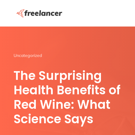
Uncategorized
The Surprising
Health Benefits of
Red Wine: What
Science Says